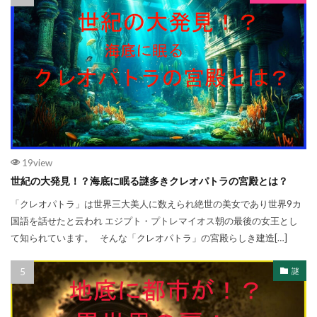
19view
世紀の大発見！？海底に眠る謎多きクレオパトラの宮殿とは？
「クレオパトラ」は世界三大美人に数えられ絶世の美女であり世界9カ
国語を話せたと云われ エジプト・プトレマイオス朝の最後の女王とし
て知られています。 そんな「クレオパトラ」の宮殿らしき建造[…]
謎