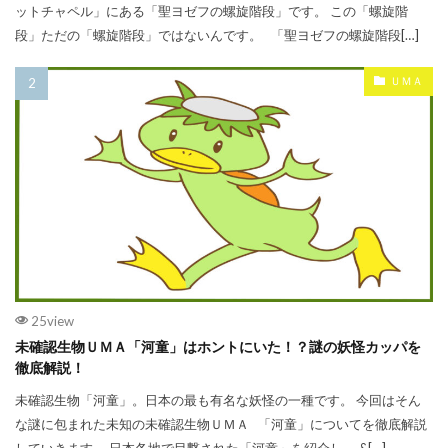
ットチャペル」にある「聖ヨゼフの螺旋階段」です。 この「螺旋階
段」ただの「螺旋階段」ではないんです。 「聖ヨゼフの螺旋階段[…]
ＵＭＡ
25view
未確認生物ＵＭＡ「河童」はホントにいた！？謎の妖怪カッパを
徹底解説！
未確認生物「河童」。日本の最も有名な妖怪の一種です。 今回はそん
な謎に包まれた未知の未確認生物ＵＭＡ 「河童」についてを徹底解説
していきます。 日本各地で目撃された「河童」を紹介し、 &[…]